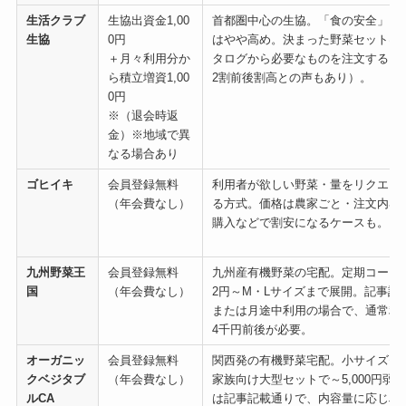
生活クラブ
生協出資金1,00
首都圏中心の生協。「食の安全」に
生協
0円
はやや高め。決まった野菜セットは
＋月々利用分か
タログから必要なものを注文する（
ら積立増資1,00
2割前後割高との声もあり）。
0円
※（退会時返
金）※地域で異
なる場合あり
ゴヒイキ
会員登録無料
利用者が欲しい野菜・量をリクエス
（年会費なし）
る方式。価格は農家ごと・注文内容
購入などで割安になるケースも。
九州野菜王
会員登録無料
九州産有機野菜の宅配。定期コースはS
国
（年会費なし）
2円～M・Lサイズまで展開。記事記載
または月途中利用の場合で、通常利
4千円前後が必要。
オーガニッ
会員登録無料
関西発の有機野菜宅配。小サイズセット
クベジタブ
（年会費なし）
家族向け大型セットで～5,000円弱
ルCA
は記事記載通りで、内容量に応じ段