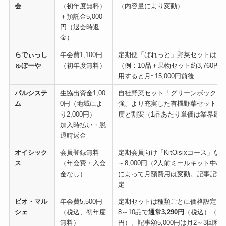
会
（初年度無料）
（内容量により変動）
＋預託金5,000
円（退会時返
金）
らでぃっし
年会費1,100円
定期便「ぱれっと」野菜セットは1回3,0
ゅぼーや
（初年度無料）
（例：10品＋果物セット約3,760
用すると月~15,000円前後
パルシステ
生協出資金1,00
自社野菜セット「グリーンボックス」約
ム
0円（地域によ
強、より充実した有機野菜セットでも1
り2,000円）
度と割安（1品あたり単価は業界最
加入時払い・脱
退時返金
オイシック
会員登録無料
定期会員向け「KitOisixコース」など
ス
（年会費・入会
～8,000円（2人前ミールキット中
金なし）
によって月額費用は変動。記事記載
定
ビオ・マル
年会費5,500円
定期セットは種類ごとに価格設定。
シェ
（税込、初年度
8～10品で
通常3,290円
（税込）（週1
無料）
円）。記事額5,000円は月2～3回