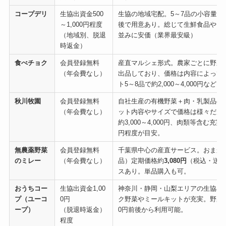
コープデリ
生協出資金500
生協の地域宅配。5～7品の小容量野菜
～1,000円程度
後で用意あり。総じて生鮮食品や日
（地域別、脱退
並みに安価（業界最安級）
時返金）
食べチョク
会員登録無料
産直マルシェ形式。農家ごとに野菜
（年会費なし）
出品しており、価格は内容によって
ト5～8品で約2,000～4,000円など
秋川牧園
会員登録無料
自社生産の有機野菜＋肉・乳製品の
（年会費なし）
ット内容やサイズで価格は様々だが
約3,000～4,000円、肉類等含む充実セ
円程度が目安。
無農薬野菜
会員登録無料
千葉県中心の産直サービス。おまかせ
のミレー
（年会費なし）
品）定期価格約
3,080円
（税込・送料
スあり。単品購入も可。
おうちコー
生協出資金1,00
神奈川・静岡・山梨エリアの生協宅
プ
（ユーコ
0円
ク野菜やミールキットが充実。野菜セッ
ープ）
（脱退時返金）
0円前後から利用可能。
程度