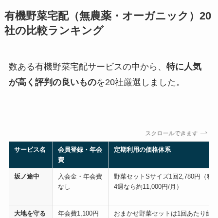
有機野菜宅配（無農薬・オーガニック）20
社の比較ランキング
数ある有機野菜宅配サービスの中から、
特に人気
が高く評判の良いもの
を20社厳選しました。
スクロールできます
サービス名
会員登録・年会
定期利用の価格体系
費
坂ノ途中
入会金・年会費
野菜セットSサイズ1回2,780円（税
なし
4週なら約11,000円/月）
大地を守る
年会費1,100円
おまかせ野菜セットは1回あたり約3,50