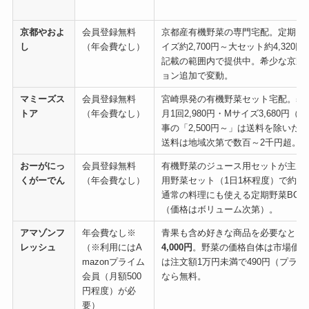
京都やおよ
会員登録無料
京都産有機野菜の専門宅配。定期「
し
（年会費なし）
イズ約2,700円～大セット約4,32
記載の範囲内で提供中。希少な京野
ョン追加で変動。
マミーズス
会員登録無料
宮崎県発の有機野菜セット宅配。基
トア
（年会費なし）
月1回2,980円・Mサイズ3,680円
事の「2,500円～」は送料を除いた
送料は地域次第で数百～2千円超。
おーがにっ
会員登録無料
有機野菜のジュース用セットが主力
くがーでん
（年会費なし）
用野菜セット（1日1杯程度）で約3,
通常の料理にも使える定期野菜BOX
（価格はボリューム次第）。
アマゾンフ
年会費なし※
青果も含め好きな商品を必要なとき
レッシュ
（※利用にはA
4,000円
。野菜の価格自体は市場価格
mazonプライム
は注文額1万円未満で490円（プラ
会員（月額500
なら無料。
円程度）が必
要）