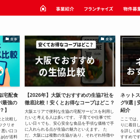
食事
食事
類似宅配食
【2026年】大阪でおすすめの生協7社を
ネット
パ最強の
徹底比較！安くとお得なコープはどこ？
グ9選 
？】
紹介
大阪エリアで便利な生協の宅配サービスを利用し
たいと考える人は多いです。 子育てや仕事で忙
社と比較し
ここでは
しい日々でも、安心安全な食品を手頃な価格で手
ツクリオ
りに着目
に入れられる点が生協の魅力といえます。 た
？悪い口コ
を詳しく紹
だ、大阪には複数の生協があり、それぞれ特徴や
p)が送料
すすめです