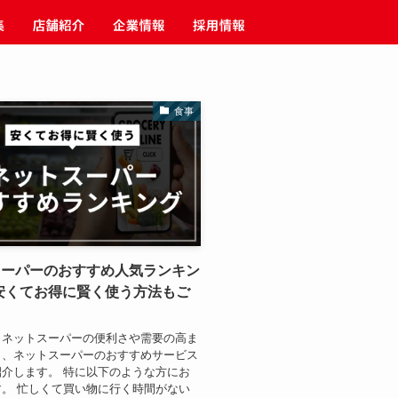
食事
スーパーのおすすめ人気ランキン
| 安くてお得に賢く使う方法もご
、ネットスーパーの便利さや需要の高ま
し、ネットスーパーのおすすめサービス
介します。 特に以下のような方にお
。 忙しくて買い物に行く時間がない