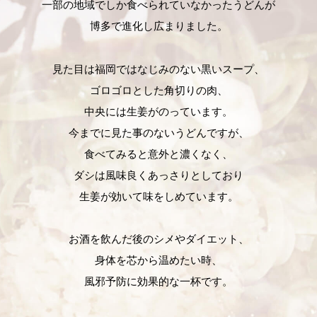
一部の地域でしか
食べられていなかったうどんが
博多で進化し広まりました。
見た目は
福岡ではなじみのない黒いスープ、
ゴロゴロとした角切りの肉、
中央には生姜がのっています。
今までに見た事のないうどんですが、
食べてみると意外と濃くなく、
ダシは風味良くあっさりとしており
生姜が効いて味をしめています。
お酒を飲んだ後のシメや
ダイエット、
身体を芯から温めたい時、
風邪予防に効果的な一杯です。