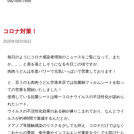
092-555-7559
コロナ対策！
2020年08月06日
毎日のようにコロナ感染者増加のニュースをご覧になって、また
か。。。と肩を落としそうになる今日この頃ですが、
肉肉うどんは生姜パワーで元気いっぱいで営業しております！
と、言うのも肉肉うどん空港本店では抗菌銅フィルムシートを貼っ
ての営業を開始いたしました！
使用している抗菌シートは唯一コロナウイルスの不活性化が認めら
れたシート。
ウイルスの不活性化効果のある銅が練りこまれており、なんとウイ
ルスが約4時間で激減するんだとか。
ドアノブ等接触感染のリスクを少しでも抑え、コロナだけではなく
これからの季節、食中毒やインフルエンザ蔓延を少しでも防げたら